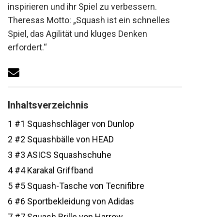
um andere zu inspirieren und ihr Spiel zu
verbessern. Theresas Motto: „Squash ist
ein schnelles Spiel, das Agilität und kluges
Denken erfordert.“
Inhaltsverzeichnis
1
#1 Squashschläger von Dunlop
2
#2 Squashbälle von HEAD
3
#3 ASICS Squashschuhe
4
#4 Karakal Griffband
5
#5 Squash-Tasche von Tecnifibre
6
#6 Sportbekleidung von Adidas
7
#7 Squash Brille von Harrow