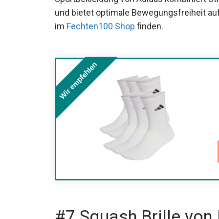
atmungsaktiv und bietet optimale Bewegun
passende Ausrüstung im
Fechten100 Sho
Wir empfehlen
#7 Squash Brille von