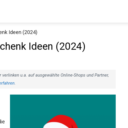
enk Ideen (2024)
Decathlon Sale
chenk Ideen (2024)
aue dir jetzt die meistverkauften Produkte im Sale bei Decathlon
r verlinken u.a. auf ausgewählte Online-Shops und Partner,
erfahren
.
Jetzt anschauen