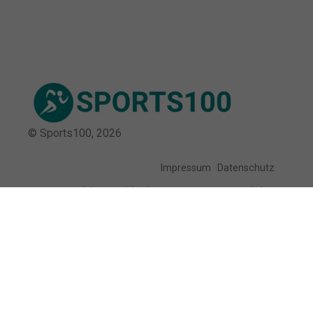
© Sports100,
2026
Impressum
Datenschutz
Unsere Redaktion wird durch Leser unterstützt. Wir verlinken
u.a. auf ausgewählte Online-Shops und Partner,
von denen wir ggf. eine Vergütung erhalten.
Mehr erfahren.
Adresse
Sangerhauser Weg 10, 12349 Berlin,
Deutschland