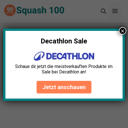
Zum
Men
Inhalt
springen
×
Startseite
»
Blog
»
Squash Handschuhe Test: Die
10 besten (Bestenliste)
Decathlon Sale
Schaue dir jetzt die meistverkauften Produkte im
Sale bei Decathlon an!
Jetzt anschauen