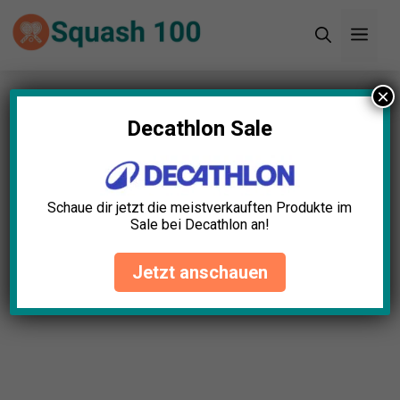
Zum
Men
Inhalt
springen
×
Startseite
»
Blog
»
Squash Regeln für Anfänger:
Einführung in die Grundlagen
Decathlon Sale
Schaue dir jetzt die meistverkauften Produkte im
Sale bei Decathlon an!
Jetzt anschauen