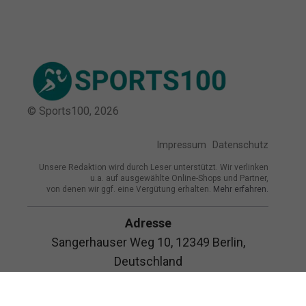
© Sports100,
2026
Impressum
Datenschutz
Unsere Redaktion wird durch Leser unterstützt. Wir verlinken
u.a. auf ausgewählte Online-Shops und Partner,
von denen wir ggf. eine Vergütung erhalten.
Mehr erfahren.
Adresse
Sangerhauser Weg 10, 12349 Berlin,
Deutschland