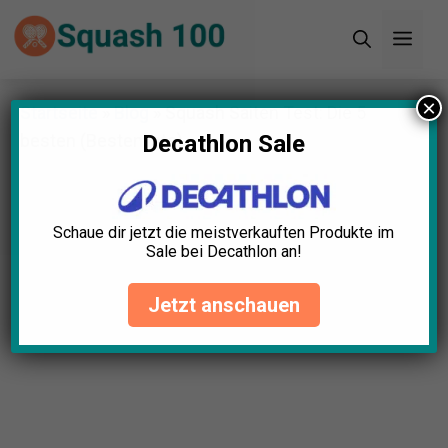
Zum
Men
Inhalt
springen
×
Startseite
»
Blog
»
Squash Saiten Test: Die 5
besten (Bestenliste)
Decathlon Sale
Schaue dir jetzt die meistverkauften Produkte im
Sale bei Decathlon an!
Jetzt anschauen