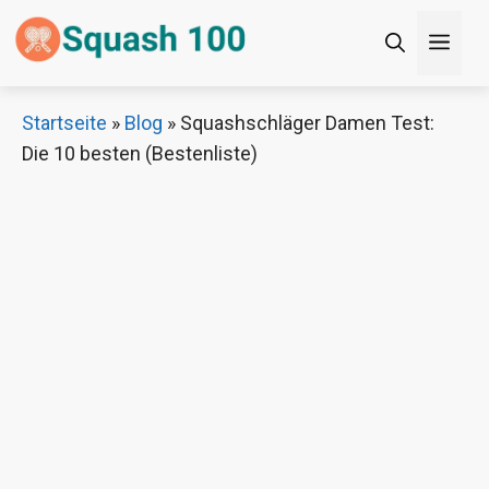
Zum
Men
Inhalt
springen
×
Startseite
»
Blog
»
Squashschläger Damen Test:
Die 10 besten (Bestenliste)
Decathlon Sale
Schaue dir jetzt die meistverkauften Produkte im
Sale bei Decathlon an!
Jetzt anschauen