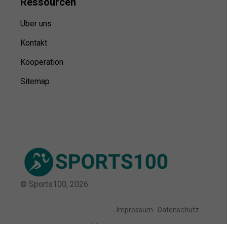
Ressource
n
Über uns
Kontakt
Kooperation
Sitemap
© Sports100,
2026
Impressum
Datenschutz
Unsere Redaktion wird durch Leser unterstützt. Wir verlinken