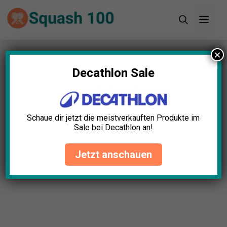
Zum
Men
Inhalt
springen
×
Startseite
»
Blog
»
Squashschläger Einsteiger
Test: Die 5 besten (Bestenliste)
Decathlon Sale
Schaue dir jetzt die meistverkauften Produkte im
Sale bei Decathlon an!
Jetzt anschauen