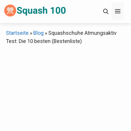
Zum
Men
Inhalt
springen
×
Startseite
»
Blog
»
Squashschuhe Atmungsaktiv
Test: Die 10 besten (Bestenliste)
Decathlon Sale
Schaue dir jetzt die meistverkauften Produkte im
Sale bei Decathlon an!
Jetzt anschauen