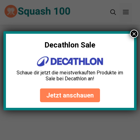
Zum
Men
Inhalt
springen
×
Startseite
»
Blog
»
Squashtasche Belüftet Test:
Die 11 besten (Bestenliste)
Decathlon Sale
Schaue dir jetzt die meistverkauften Produkte im
Sale bei Decathlon an!
Jetzt anschauen