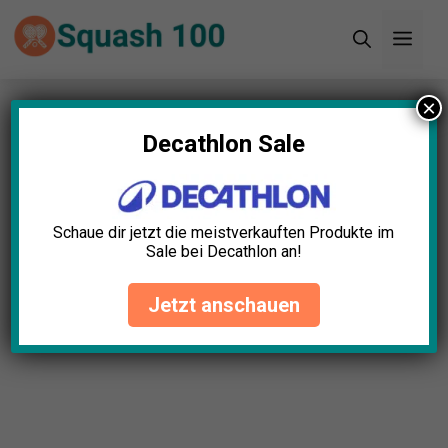
Zum
Men
Inhalt
springen
×
Startseite
»
Blog
»
Knöchelschutz Verstellbar
Test: Die 5 besten (Bestenliste)
Decathlon Sale
Schaue dir jetzt die meistverkauften Produkte im
Sale bei Decathlon an!
Jetzt anschauen