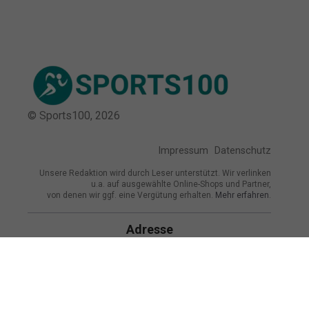
© Sports100,
2026
Impressum
Datenschutz
Unsere Redaktion wird durch Leser unterstützt. Wir verlinken
u.a. auf ausgewählte Online-Shops und Partner,
von denen wir ggf. eine Vergütung erhalten.
Mehr erfahren.
Adresse
Sangerhauser Weg 10, 12349 Berlin,
Deutschland