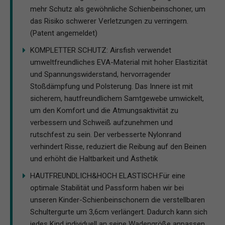
mehr Schutz als gewöhnliche Schienbeinschoner, um
das Risiko schwerer Verletzungen zu verringern.
(Patent angemeldet)
KOMPLETTER SCHUTZ: Airsfish verwendet
umweltfreundliches EVA-Material mit hoher Elastizität
und Spannungswiderstand, hervorragender
Stoßdämpfung und Polsterung. Das Innere ist mit
sicherem, hautfreundlichem Samtgewebe umwickelt,
um den Komfort und die Atmungsaktivität zu
verbessern und Schweiß aufzunehmen und
rutschfest zu sein. Der verbesserte Nylonrand
verhindert Risse, reduziert die Reibung auf den Beinen
und erhöht die Haltbarkeit und Ästhetik
HAUTFREUNDLICH&HOCH ELASTISCH:Für eine
optimale Stabilität und Passform haben wir bei
unseren Kinder-Schienbeinschonern die verstellbaren
Schultergurte um 3,6cm verlängert. Dadurch kann sich
jedes Kind individuell an seine Wadengröße anpassen.