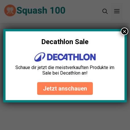
Zum
Men
Inhalt
springen
×
Startseite
»
Blog
»
Squashschuhe Design Test:
Die 5 besten (Bestenliste)
Decathlon Sale
Schaue dir jetzt die meistverkauften Produkte im
Sale bei Decathlon an!
Jetzt anschauen