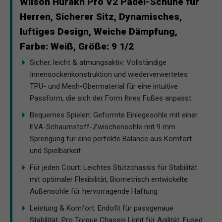
Wilson Hurakn Pro V2 Padel-Schuhe für
Herren, Sicherer Sitz, Dynamisches,
luftiges Design, Weiche Dämpfung,
Farbe: Weiß, Größe: 9 1/2
Sicher, leicht & atmungsaktiv: Vollständige
Innensockenkonstruktion und wiederverwertetes
TPU- und Mesh-Obermaterial für eine intuitive
Passform, die sich der Form Ihres Fußes anpasst
Bequemes Spielen: Geformte Einlegesohle mit einer
EVA-Schaumstoff-Zwischensohle mit 9 mm
Sprengung für eine perfekte Balance aus Komfort
und Spielbarkeit
Für jeden Court: Leichtes Stützchassis für Stabilität
mit optimaler Flexibilität, Biometrisch entwickelte
Außensohle für hervorragende Haftung
Leistung & Komfort: Endofit für passgenaue
Stabilität, Pro Torque Chassis Light für Agilität, Fused