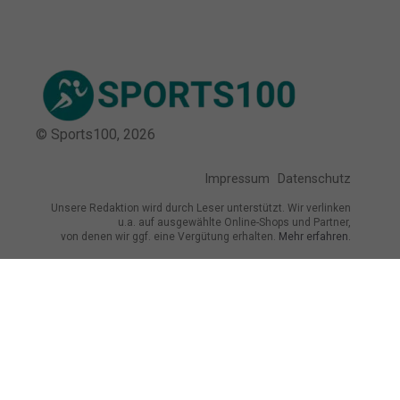
© Sports100,
2026
Impressum
Datenschutz
Unsere Redaktion wird durch Leser unterstützt. Wir verlinken
u.a. auf ausgewählte Online-Shops und Partner,
von denen wir ggf. eine Vergütung erhalten.
Mehr erfahren.
Adresse
Sangerhauser Weg 10, 12349 Berlin,
Deutschland